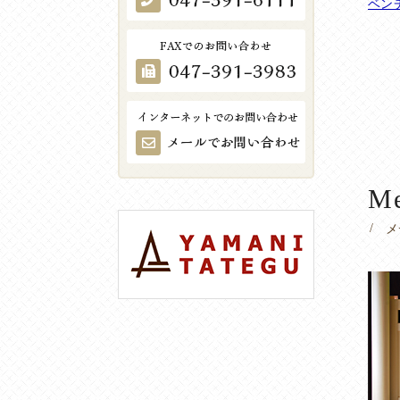
ベン
Me
メ