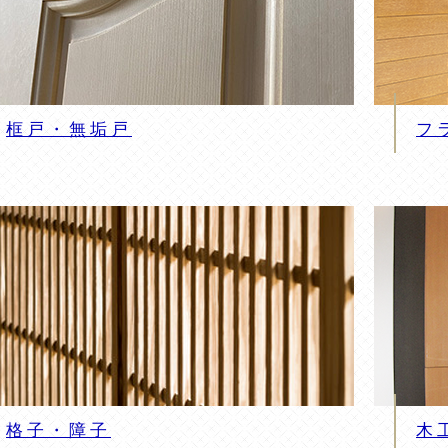
框戸・無垢戸
フ
格子・障子
木