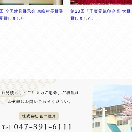
6回 全国建具展示会 東峰村長賞受
第23回「千葉元気印企業 大賞
を受賞しました
賞しました。