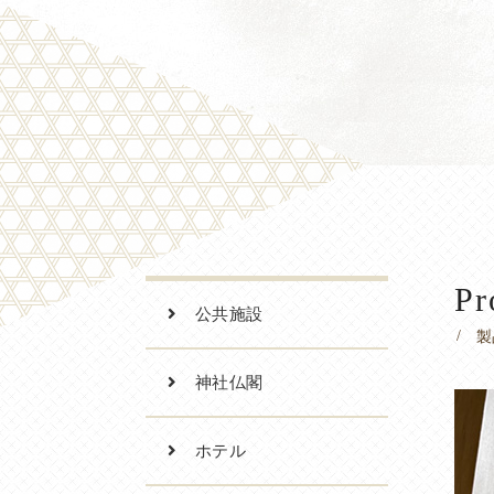
Pr
公共施設
製
神社仏閣
ホテル